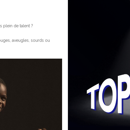
s plein de talent ?
rouges, aveugles, sourds ou